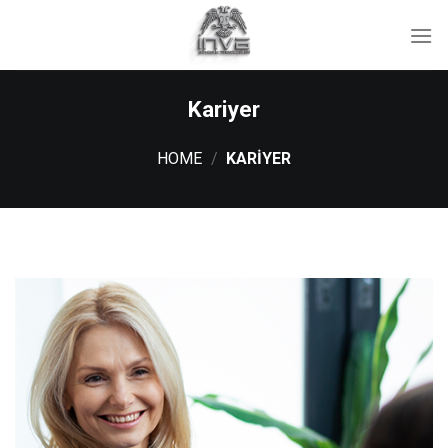
İçeriğe
atla
Kariyer
HOME
/
KARIYER