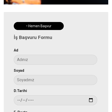
• Hemen Başvur
İş Başvuru Formu
Ad
Soyad
D.Tarihi