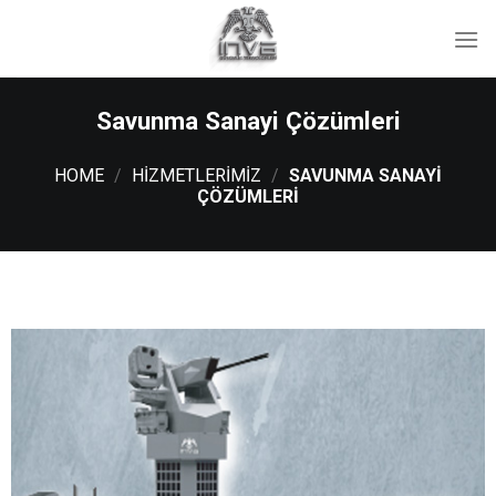
İçeriğe
atla
Savunma Sanayi Çözümleri
HOME
/
HIZMETLERIMIZ
/
SAVUNMA SANAYI
ÇÖZÜMLERI