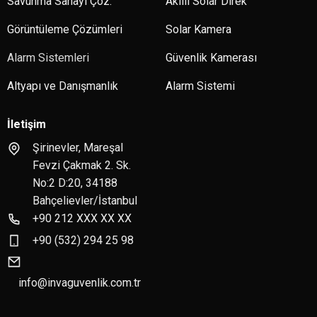
Savunma Sanayi Çöz.
Akıllı Solar Direk
Görüntüleme Çözümleri
Solar Kamera
Alarm Sistemleri
Güvenlik Kamerası
Altyapı ve Danışmanlık
Alarm Sistemi
İletişim
Şirinevler, Mareşal
Fevzi Çakmak 2. Sk.
No:2 D:20, 34188
Bahçelievler/İstanbul
+90 212 XXX XX XX
+90 (532) 294 25 98
info@invaguvenlik.com.tr