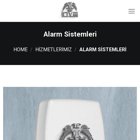
İçeriğe
atla
Alarm Sistemleri
HOME
/
HIZMETLERIMIZ
/
ALARM SISTEMLERI