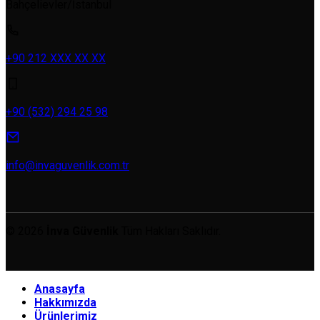
Bahçelievler/İstanbul
+90 212 XXX XX XX
+90 (532) 294 25 98
info@invaguvenlik.com.tr
© 2026
İnva Güvenlik
Tüm Hakları Saklıdır.
Anasayfa
Hakkımızda
Ürünlerimiz