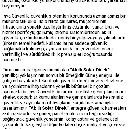
Güvenlik, özellikle yenilikçi ürünleriyle sektörde fark yaratmayı
başarmıştır.
Inva Güvenlik, güvenlik sistemleri konusunda uzmanlaşmış bir
mühendislik ekibi ile birlikte çalışarak, müşterilerinin
ihtiyaçlarına yönelik özelleştirilmiş çözümler sunar. Ürün ve
hizmet portföyü; gelişmiş izleme sistemlerinden, akıllı
güvenlik çözümlerine kadar geniş bir yelpazeye yayılmaktadır.
Şirketin temel hedefi, kullanıcılarına sadece güvenlik
sağlamakla kalmayıp, aynı zamanda bu çözümleri enerji
verimliliği ve sürdürülebilirlik prensipleri doğrultusunda
sunmaktır.
Firmanın amiral gemisi ürünü olan
“Akıllı Solar Direk”
,
yenilikçi yaklaşımının somut bir örneğidir. Güneş enerjisi ile
çalışan bu yüksek teknolojili güvenlik direği, çevresel izleme
ve aydınlatma ihtiyaçlarına yönelik bütünsel bir çözüm
sunmaktadır. İnva Güvenlik, bu ürünü özellikle şehir planlaması,
siteler, otoparklar, kamu alanları ve geniş alanlarda kesintisiz
güvenlik ve aydınlatma ihtiyaçlarını karşılamak amacıyla
tasarlamıştır.
“Akıllı Solar Direk”
, entegre güvenlik kameraları,
akıllı sensörler ve güneş panelleri ile enerji bağımsızlığı
sağlayarak, güvenlik yönetimini kolaylaştırır ve geleneksel
çözümlerle karşılaştırıldığında daha düşük maliyet ve çevresel