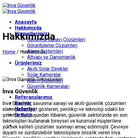
İçeriğe
atla
Anasayfa
Hakkımızda
Hakkımızda
Hizmetlerimiz
Savunma Sanayi Çözümleri
Görüntüleme Çözümleri
Alarm Sistemleri
Home
/
Hakkımızda
Altyapı ve Danışmanlık
Ürünlerimiz
Akıllı Solar Direkler
Solar Kameralar
Alarm Sistemleri
Güvenlik Kameraları
İnva Güvenlik
Referanslarımız
Kariyer
İnva Güvenlik, savunma sanayi ve akıllı güvenlik çözümleri
Haberler
alanında faaliyet gösteren, yenilikçi ve teknoloji odaklı bir
İletişim
şirkettir. Kuruluşundan itibaren, güvenlik sektöründe en son
teknolojileri kullanarak bireysel ve kurumsal müşterilere
yüksek kaliteli çözümler sunmayı amaç edinmiştir. Çevreye
duyarlı ve sürdürülebilir teknolojilere öncelik veren Inva