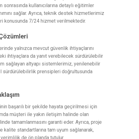
m sonrasında kullanıcılarına detaylı eğitimler
anımını sağlar. Ayrıca, teknik destek hizmetlerimiz
leri konusunda 7/24 hizmet verilmektedir.
ı Çözümleri
erinde yalnızca mevcut güvenlik ihtiyaçlarını
i ihtiyaçlara da yanıt verebilecek sürdürülebilir
m sağlayan altyapı sistemlerimiz, yenilenebilir
el sürdürülebilirlik prensipleri doğrultusunda
aklaşım
nin başarılı bir şekilde hayata geçirilmesi için
ımda müşteri ile yakın iletişim halinde olan
linde tamamlanmasını garanti eder. Ayrıca, proje
e kalite standartlarına tam uyum sağlanarak,
erimlilik de ön planda tutulur.