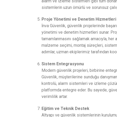
alarm ve izleme sistemleri gibi tüm dona
sistemlerin uzun ömürlü ve sorunsuz çalış
Proje Yönetimi ve Denetim Hizmetleri
İnva Güvenlik, güvenlik projelerinde başar
yönetimi ve denetim hizmetleri sunar. Pr
tamamlanmasını sağlamak amacıyla, her aşam
malzeme seçimi, montaj süreçleri, sistem
adımlar, uzman ekiplerimiz tarafından koor
Sistem Entegrasyonu
Modern güvenlik projeleri, birbirine entegre
Güvenlik, müşterilerine sunduğu danışmanl
kontrolü, alarm sistemleri ve izleme çözüml
platformda entegre eder. Bu sayede, güve
verimlilik artar.
Eğitim ve Teknik Destek
Altyapı ve güvenlik sistemlerinin kurulumu