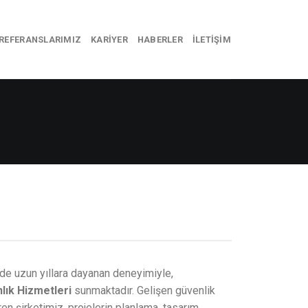
REFERANSLARIMIZ
KARIYER
HABERLER
İLETIŞIM
de uzun yıllara dayanan deneyimiyle,
lık Hizmetleri
sunmaktadır. Gelişen güvenlik
ren şirketimiz, projelerin planlama, tasarım,