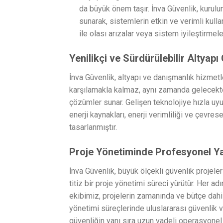
da büyük önem taşır. İnva Güvenlik, kurulu
sunarak, sistemlerin etkin ve verimli kull
ile olası arızalar veya sistem iyileştirme
Yenilikçi ve Sürdürülebilir Altyap
İnva Güvenlik, altyapı ve danışmanlık hizmetl
karşılamakla kalmaz, aynı zamanda gelecektek
çözümler sunar. Gelişen teknolojiye hızla uyu
enerji kaynakları, enerji verimliliği ve çevres
tasarlanmıştır.
Proje Yönetiminde Profesyonel Y
İnva Güvenlik, büyük ölçekli güvenlik projeleri
titiz bir proje yönetimi süreci yürütür. Her ad
ekibimiz, projelerin zamanında ve bütçe dahi
yönetimi süreçlerinde uluslararası güvenlik v
güvenliğin yanı sıra uzun vadeli operasyonel v