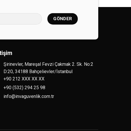
etişim
Şirinevler, Mareşal Fevzi Çakmak 2. Sk. No:2
D:20, 34188 Bahçelievler/İstanbul
+90 212 XXX XX XX
+90 (532) 294 25 98
info@invaguvenlik.com.tr