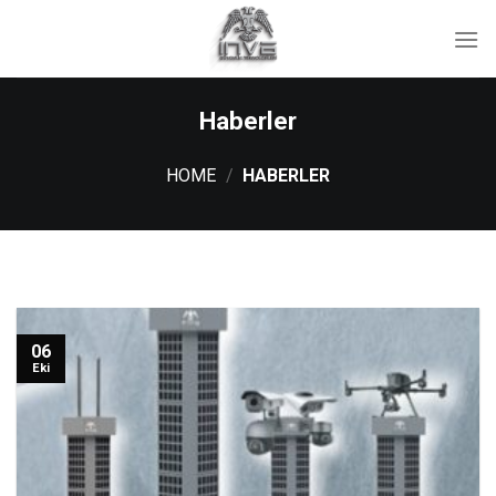
İçeriğe
atla
Haberler
HOME
/
HABERLER
06
Eki